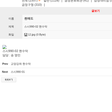
»
전체 (1557)
일반 (1128)
|
금정문화회관 (41)
|
삼성대리점 (5
금정구청 (310)
|
글보기
썬애드
이름
제목
스시990-02 현수막
화일
12.jpg
(0 Byte)
스시990-02 현수막
담당 : 송 영민
Prev
교양강좌 현수막
Next
스시990-01