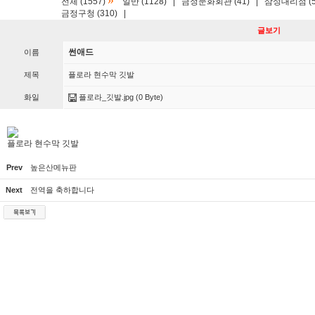
»
전체 (1557)
일반 (1128)
|
금정문화회관 (41)
|
삼성대리점 (5
금정구청 (310)
|
글보기
썬애드
이름
제목
플로라 현수막 깃발
화일
플로라_깃발.jpg
(0 Byte)
플로라 현수막 깃발
Prev
높은산메뉴판
Next
전역을 축하합니다