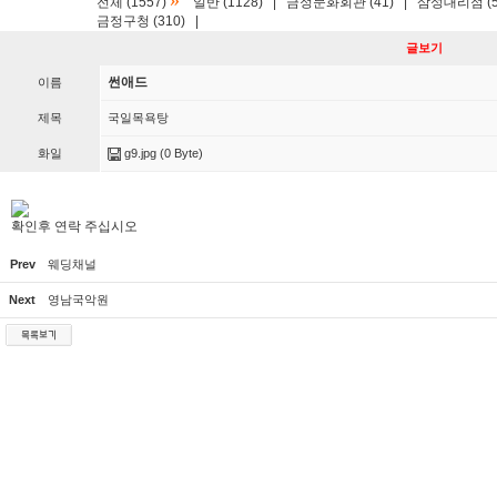
»
전체 (1557)
일반 (1128)
|
금정문화회관 (41)
|
삼성대리점 (5
금정구청 (310)
|
글보기
썬애드
이름
제목
국일목욕탕
화일
g9.jpg
(0 Byte)
확인후 연락 주십시오
Prev
웨딩채널
Next
영남국악원