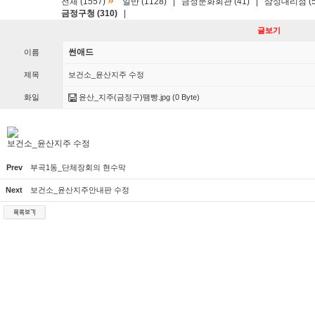
»
전체 (1557)
일반 (1128)
|
금정문화회관 (41)
|
삼성대리점 (5
금정구청 (310)
|
글보기
썬애드
이름
제목
보건소_윤산지주 수정
화일
윤산_지주(금정구)땜빵.jpg
(0 Byte)
보건소_윤산지주 수정
Prev
부곡1동_단체장회의 현수막
Next
보건소_윤산지주안내판 수정