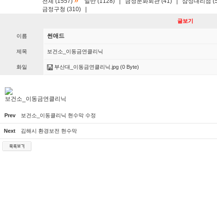
»
전체 (1557)
일반 (1128)
|
금정문화회관 (41)
|
삼성대리점 (5
금정구청 (310)
|
글보기
썬애드
이름
제목
보건소_이동금연클리닉
화일
부산대_이동금연클리닉.jpg
(0 Byte)
보건소_이동금연클리닉
Prev
보건소_이동클리닉 현수막 수정
Next
김해시 환경보전 현수막