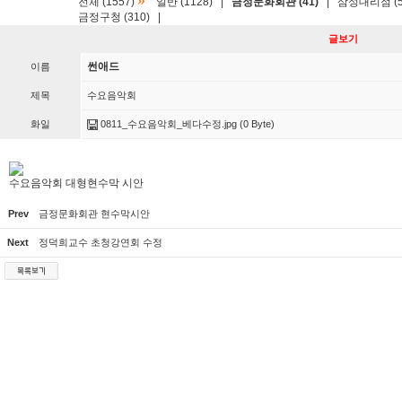
»
전체 (1557)
일반 (1128)
|
금정문화회관 (41)
|
삼성대리점 (5
금정구청 (310)
|
글보기
썬애드
이름
제목
수요음악회
화일
0811_수요음악회_베다수정.jpg
(0 Byte)
수요음악회 대형현수막 시안
Prev
금정문화회관 현수막시안
Next
정덕희교수 초청강연회 수정