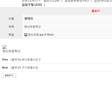
»
전체 (1557)
일반 (1128)
|
금정문화회관 (41)
|
삼성대리점 (5
금정구청 (310)
|
글보기
썬애드
이름
제목
명산초등학교
화일
명산초등.jpg
(0 Byte)
명산초등학교
Prev
(총무과) 베너최종시안 2
Next
(총무과) 구기최종시안