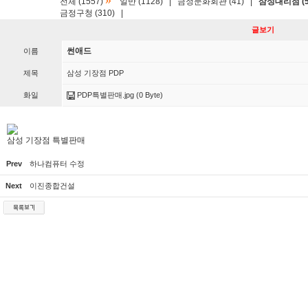
»
전체 (1557)
일반 (1128)
|
금정문화회관 (41)
|
삼성대리점 (5
금정구청 (310)
|
글보기
썬애드
이름
제목
삼성 기장점 PDP
화일
PDP특별판매.jpg
(0 Byte)
삼성 기장점 특별판매
Prev
하나컴퓨터 수정
Next
이진종합건설