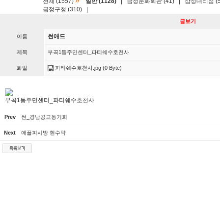
»
전체 (1557)
일반 (1128)
|
금정문화회관 (41)
|
삼성대리점 (5
금정구청 (310)
|
글보기
썬애드
이름
제목
부곡1동주민센터_파티쉐수호천사
화일
파티쉐수호천사.jpg
(0 Byte)
부곡1동주민센터_파티쉐수호천사
Prev
썬_경남공고동기회
Next
애플피시방 현수막