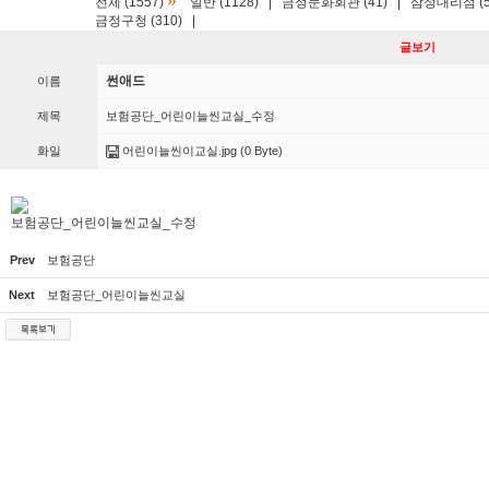
»
전체 (1557)
일반 (1128)
|
금정문화회관 (41)
|
삼성대리점 (5
금정구청 (310)
|
글보기
썬애드
이름
제목
보험공단_어린이늘씬교실_수정
화일
어린이늘씬이교실.jpg
(0 Byte)
보험공단_어린이늘씬교실_수정
Prev
보험공단
Next
보험공단_어린이늘씬교실