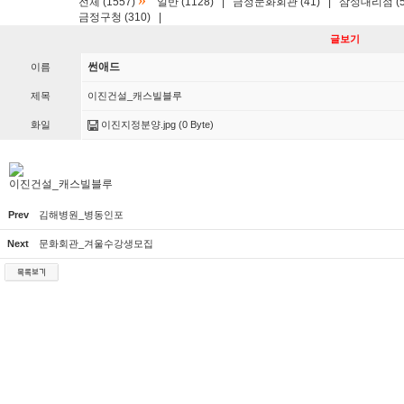
»
전체 (1557)
일반 (1128)
|
금정문화회관 (41)
|
삼성대리점 (5
금정구청 (310)
|
글보기
썬애드
이름
제목
이진건설_캐스빌블루
화일
이진지정분양.jpg
(0 Byte)
이진건설_캐스빌블루
Prev
김해병원_병동인포
Next
문화회관_겨울수강생모집