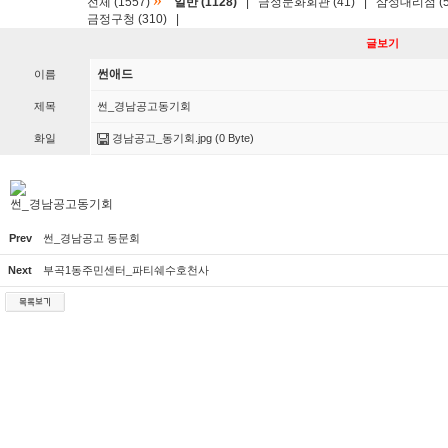
»
전체 (1557)
일반 (1128)
|
금정문화회관 (41)
|
삼성대리점 (5
금정구청 (310)
|
글보기
썬애드
이름
제목
썬_경남공고동기회
화일
경남공고_동기회.jpg
(0 Byte)
썬_경남공고동기회
Prev
썬_경남공고 동문회
Next
부곡1동주민센터_파티쉐수호천사