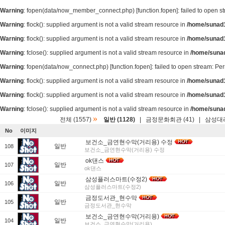
Warning
: fopen(data/now_member_connect.php) [
function.fopen
]: failed to open 
Warning
: flock(): supplied argument is not a valid stream resource in
/home/sunad1
Warning
: flock(): supplied argument is not a valid stream resource in
/home/sunad1
Warning
: fclose(): supplied argument is not a valid stream resource in
/home/suna
Warning
: fopen(data/now_connect.php) [
function.fopen
]: failed to open stream: P
Warning
: flock(): supplied argument is not a valid stream resource in
/home/sunad1
Warning
: flock(): supplied argument is not a valid stream resource in
/home/sunad1
Warning
: fclose(): supplied argument is not a valid stream resource in
/home/suna
»
전체 (1557)
일반 (1128)
|
금정문화회관 (41)
|
삼성대리
No
이미지
보건소_금연현수막(거리용) 수정
일반
108
보건소_금연현수막(거리용) 수정
ok댄스
일반
107
ok댄스
삼성플러스마트(수정2)
일반
106
삼성플러스마트(수정2)
금정도서관_현수막
일반
105
금정도서관_현수막
보건소_금연현수막(거리용)
일반
104
보건소_금연현수막(거리용)