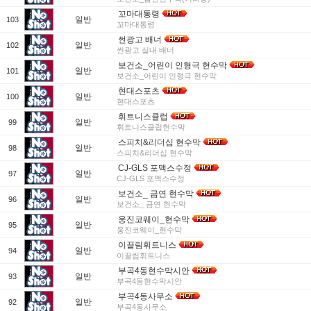
꼬마대통령
일반
103
꼬마대통령
썬광고 배너
일반
102
썬광고 실내 배너
보건소_어린이 인형극 현수막
일반
101
보건소_어린이 인형극 현수막
현대스포츠
일반
100
현대스포츠
휘트니스클럽
일반
99
휘트니스클럽현수막
스피치&리더십 현수막
일반
98
스피치&리더십 현수막
CJ-GLS 포맥스수정
일반
97
CJ-GLS 포맥스수정
보건소_ 금연 현수막
일반
96
보건소_ 금연 현수막
웅진코웨이_현수막
일반
95
웅진코웨이_현수막
이끌림휘트니스
일반
94
이끌림휘트니스
부곡4동현수막시안
일반
93
부곡4동현수막시안
부곡4동사무소
일반
92
부곡4동사무소