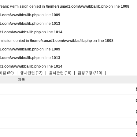
stream: Permission denied in
/home/sunad1.com/www/bbs/lib.php
on line
1008
.com/www/bbs/lib.php
on line
1009
.com/www/bbs/lib.php
on line
1013
d1.com/www/bbs/lib.php
on line
1014
ermission denied in
/home/sunad1.com/www/bbs/lib.php
on line
1008
.com/www/bbs/lib.php
on line
1009
.com/www/bbs/lib.php
on line
1013
d1.com/www/bbs/lib.php
on line
1014
점 (50)
|
행사관련 (12)
|
음식관련 (16)
|
금정구청 (310)
|
제목