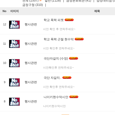
»
전체 (1557)
일반 (1128)
|
금정문화회관 (41)
|
삼성대리점 (5
금정구청 (310)
|
No
이미지
제목
학교 폭력 피켓
행사관련
12
시안 확인 후 연락주세요~
학교 폭력 근절 현수막
행사관련
11
시안 확인후 연락주세요~
극단자갈치 (수정)
행사관련
10
시안확인후 연락주세요~
극단 자갈치..
행사관련
9
시안 확인후 연락주세요~
나이키현수막시안
행사관련
8
나이키현수막시안