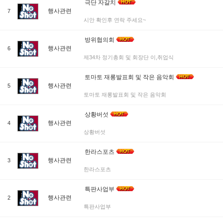
극단 자갈치
행사관련
7
시안 확인후 연락 주세요~
방위협의회
행사관련
6
제34차 정기총회 및 회장단 이,취업식
토마토 재롱발표회 및 작은 음악회
행사관련
5
토마토 재롱발표회 및 작은 음악회
상황버섯
행사관련
4
상황버섯
한라스포츠
행사관련
3
한라스포츠
특판사업부
행사관련
2
특판사업부