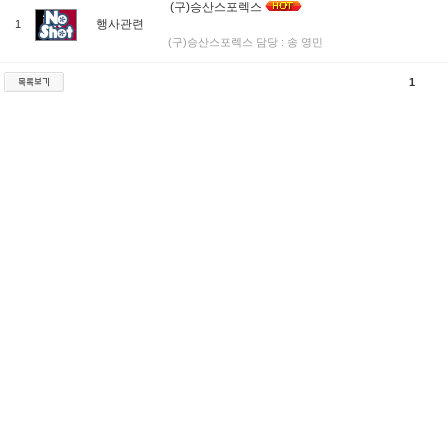
(구)승산스포렉스
행사관련
1
(구)승산스포렉스 담당 : 송 영민
1