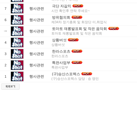
극단 자갈치
행사관련
7
시안 확인후 연락 주세요~
방위협의회
행사관련
6
제34차 정기총회 및 회장단 이,취업식
토마토 재롱발표회 및 작은 음악회
행사관련
토마토 재롱발표회 및 작은 음악회
상황버섯
행사관련
4
상황버섯
한라스포츠
행사관련
3
한라스포츠
특판사업부
행사관련
2
특판사업부
(구)승산스포렉스
행사관련
1
(구)승산스포렉스 담당 : 송 영민