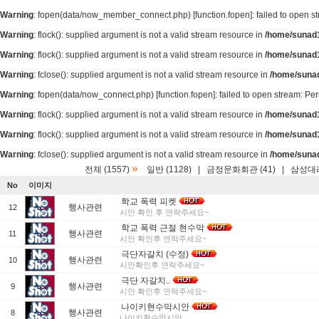
Warning
: fopen(data/now_member_connect.php) [
function.fopen
]: failed to open 
Warning
: flock(): supplied argument is not a valid stream resource in
/home/sunad1
Warning
: flock(): supplied argument is not a valid stream resource in
/home/sunad1
Warning
: fclose(): supplied argument is not a valid stream resource in
/home/suna
Warning
: fopen(data/now_connect.php) [
function.fopen
]: failed to open stream: P
Warning
: flock(): supplied argument is not a valid stream resource in
/home/sunad1
Warning
: flock(): supplied argument is not a valid stream resource in
/home/sunad1
Warning
: fclose(): supplied argument is not a valid stream resource in
/home/suna
»
전체 (1557)
일반 (1128)
|
금정문화회관 (41)
|
삼성대리
No
이미지
학교 폭력 피켓
행사관련
12
시안 확인 후 연락주세요~
학교 폭력 근절 현수막
행사관련
11
시안 확인후 연락주세요~
극단자갈치 (수정)
행사관련
10
시안확인후 연락주세요~
극단 자갈치..
행사관련
9
시안 확인후 연락주세요~
나이키현수막시안
행사관련
8
나이키현수막시안