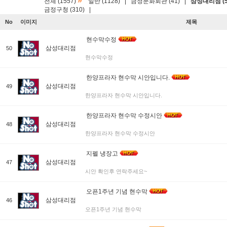
»
전체 (1557)
일반 (1128)
|
금정문화회관 (41)
|
삼성대리점 (5
금정구청 (310)
|
No
이미지
제목
현수막수정
삼성대리점
50
현수막수정
한양프라자 현수막 시안입니다.
삼성대리점
49
한양프라자 현수막 시안입니다.
한양프라자 현수막 수정시안
삼성대리점
48
한양프라자 현수막 수정시안
지펠 냉장고
삼성대리점
47
시안 확인후 연락주세요~
오픈1주년 기념 현수막
삼성대리점
46
오픈1주년 기념 현수막