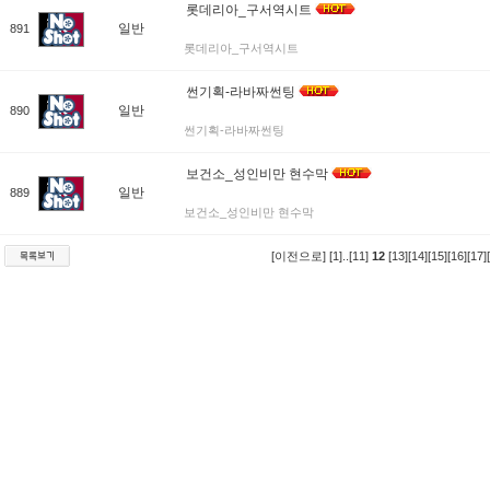
롯데리아_구서역시트
일반
891
롯데리아_구서역시트
썬기획-라바짜썬팅
일반
890
썬기획-라바짜썬팅
보건소_성인비만 현수막
일반
889
보건소_성인비만 현수막
[이전으로]
[1]
..
[11]
12
[13]
[14]
[15]
[16]
[17]