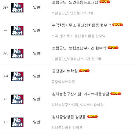
보험공단_노인운동프로그램
일반
897
보험공단_노인운동프로그램
부곡1동사무소 윤산정화활동 현수막
일반
부곡1동사무소 윤산정화활동 현수막
보험공단_보험료납부기간 현수막
일반
895
보험공단_보험료납부기간 현수막
금정엘리트학원
일반
894
금정엘리트학원
김해농협구산지점_아파트대출상담
일반
893
김해농협구산지점_아파트대출상담
김해중앙병원 강당용
일반
892
김해중앙병원 강당용