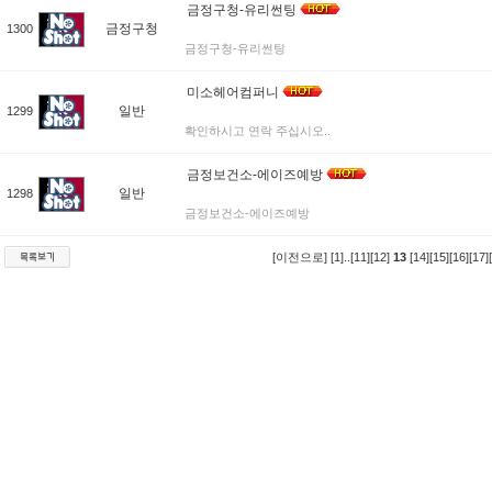
금정구청-유리썬팅
금정구청
1300
금정구청-유리썬팅
미소헤어컴퍼니
일반
1299
확인하시고 연락 주십시오..
금정보건소-에이즈예방
일반
1298
금정보건소-에이즈예방
[이전으로]
[1]
..
[11]
[12]
13
[14]
[15]
[16]
[17]