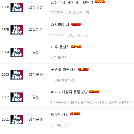
금정구청_새해 걸개현수막
금정구청
1306
금정구청_새해 걸개현수막
스시990-01
음식관련
1305
스시990-01 담당 : 송 영민
재우 돌잔치
일반
1304
재우 돌잔치
구민홀 최종시안
금정구청
1303
구민홀 최종시안
뼈다귀해장국 물통깃발
일반
1302
뼈다귀해장국 물통깃발 * 해장국 사진은 교체가능합니다...
현수막시안
금정구청
1301
현수막시안