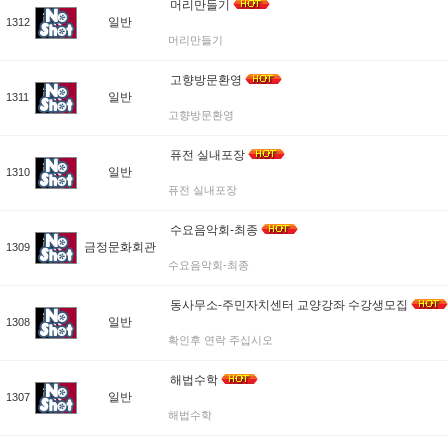
머리만들기
일반
1312
머리만들기
고향방문환영
일반
1311
고향방문환영
퓨전 실내포장
일반
1310
퓨전 실내포장
수요음악회-최종
금정문화회관
1309
수요음악회-최종
동사무소-주민자치센터 교양강좌 수강생모집
일반
1308
확인후 연락 주십시오
해법수학
일반
1307
해법수학