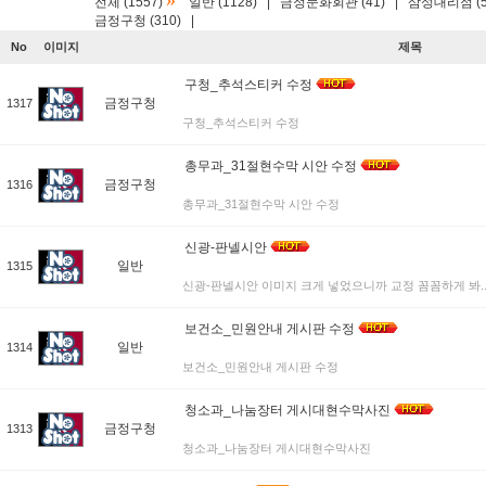
»
전체 (1557)
일반 (1128)
|
금정문화회관 (41)
|
삼성대리점 (5
금정구청 (310)
|
No
이미지
제목
구청_추석스티커 수정
금정구청
1317
구청_추석스티커 수정
총무과_31절현수막 시안 수정
금정구청
1316
총무과_31절현수막 시안 수정
신광-판넬시안
일반
1315
신광-판넬시안 이미지 크게 넣었으니까 교정 꼼꼼하게 봐..
보건소_민원안내 게시판 수정
일반
1314
보건소_민원안내 게시판 수정
청소과_나눔장터 게시대현수막사진
금정구청
1313
청소과_나눔장터 게시대현수막사진