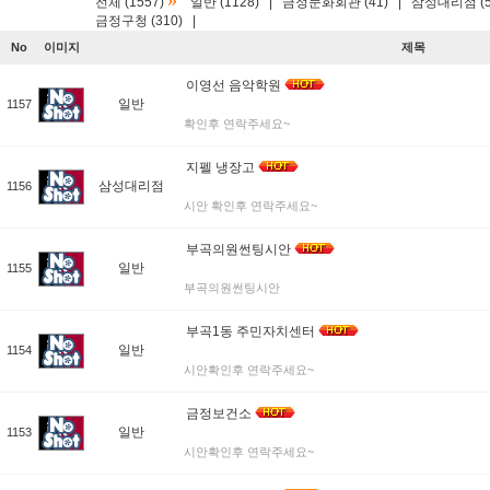
»
전체 (1557)
일반 (1128)
|
금정문화회관 (41)
|
삼성대리점 (5
금정구청 (310)
|
No
이미지
제목
이영선 음악학원
일반
1157
확인후 연락주세요~
지펠 냉장고
삼성대리점
1156
시안 확인후 연락주세요~
부곡의원썬팅시안
일반
1155
부곡의원썬팅시안
부곡1동 주민자치센터
일반
1154
시안확인후 연락주세요~
금정보건소
일반
1153
시안확인후 연락주세요~