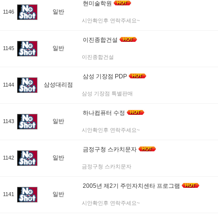
현미술학원
일반
1146
시안확인후 연락주세요~
이진종합건설
일반
1145
이진종합건설
삼성 기장점 PDP
삼성대리점
1144
삼성 기장점 특별판매
하나컴퓨터 수정
일반
1143
시안확인후 연락주세요~
금정구청 스카치문자
일반
1142
금정구청 스카치문자
2005년 제2기 주민자치센타 프로그램
일반
1141
시안확인후 연락주세요~