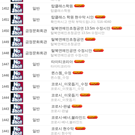
탑클래스학원
일반
1452
탑클래스학원
탑클래스 학원 현수막 시안
일반
1451
확인하시고 연락 부탁드립니다. 516-4040
탈북연예인초청공연 13.5m 수정시안
금정문화회관
1450
탈북연예인초청공연 13.5m 수정시안
탈북연예인초청공연
금정문화회관
1449
탈북연예인초청공연
탈북연예인공연 수정시안
금정문화회관
1448
탈북연예인공연 수정시안
타이티코리아
일반
1447
타이티코리아
퀸스젬_수정
일반
1446
퀸스젬_수정
코로시_이웃돕기_수정
일반
1445
코로시_이웃돕기_수정
코로시_이웃돕기
일반
1444
코로시_이웃돕기
코로시-판넬
일반
1443
코로시-판넬
코로시-베너,블라인드
일반
1442
코로시-베너,블라인드
코로시 현수막
일반
1441
코로시 현수막