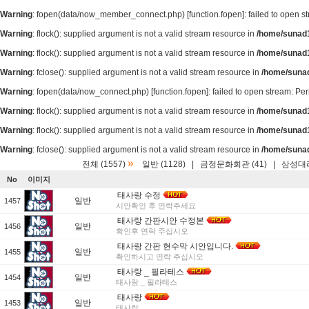
Warning
: fopen(data/now_member_connect.php) [
function.fopen
]: failed to open 
Warning
: flock(): supplied argument is not a valid stream resource in
/home/sunad1
Warning
: flock(): supplied argument is not a valid stream resource in
/home/sunad1
Warning
: fclose(): supplied argument is not a valid stream resource in
/home/suna
Warning
: fopen(data/now_connect.php) [
function.fopen
]: failed to open stream: P
Warning
: flock(): supplied argument is not a valid stream resource in
/home/sunad1
Warning
: flock(): supplied argument is not a valid stream resource in
/home/sunad1
Warning
: fclose(): supplied argument is not a valid stream resource in
/home/suna
»
전체 (1557)
일반 (1128)
|
금정문화회관 (41)
|
삼성대리
No
이미지
태사랑 수정
일반
1457
시안확인 후 연락주세요
태사랑 간판시안 수정본
일반
1456
확인후 연락 주십시오
태사랑 간판 현수막 시안입니다.
일반
1455
확인하시고 연락 주십시오
태사랑 _ 필라테스
일반
1454
태사랑 _ 필라테스
태사랑
일반
1453
태사랑