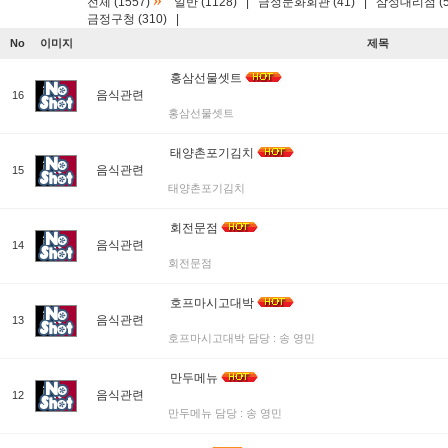
»
전체 (1557)
일반 (1128)
|
금정문화회관 (41)
|
삼성대리점 (5
금정구청 (310)
|
No
이미지
제목
홍삼선물셋트
음식관련
16
홍삼선물셋트
태양촌포기김치
음식관련
15
태양촌포기김치
회전문점
음식관련
14
회전문점
호프마시고대박
음식관련
13
호프마시고대박 담당 : 송 영민
만두메뉴
음식관련
12
만두메뉴 담당 : 송 영민